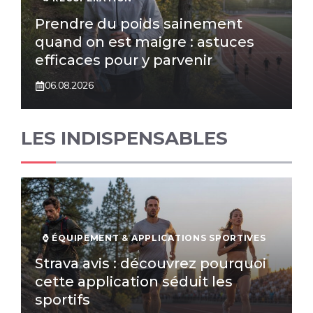
Prendre du poids sainement
quand on est maigre : astuces
efficaces pour y parvenir
06.08.2026
LES INDISPENSABLES
⌚️ ÉQUIPEMENT & APPLICATIONS SPORTIVES
Strava avis : découvrez pourquoi
cette application séduit les
sportifs