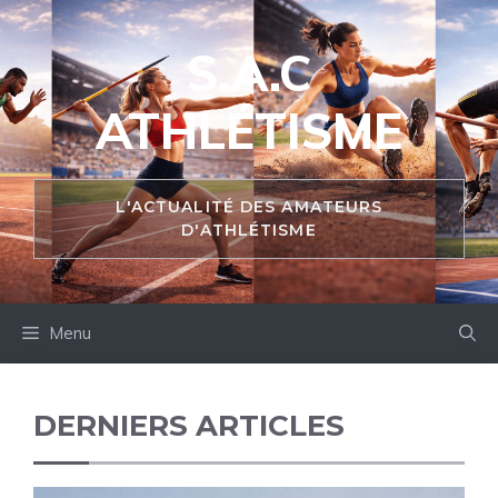
Aller
au
S.A.C
contenu
ATHLÉTISME
L'ACTUALITÉ DES AMATEURS
D'ATHLÉTISME
Menu
DERNIERS ARTICLES