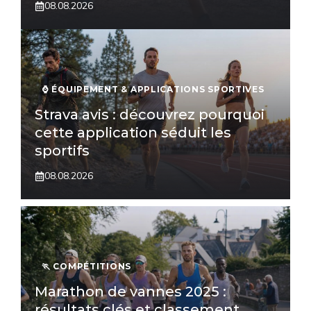
08.08.2026
⌚️ ÉQUIPEMENT & APPLICATIONS SPORTIVES
Strava avis : découvrez pourquoi
cette application séduit les
sportifs
08.08.2026
🏃 COMPÉTITIONS
Marathon de vannes 2025 :
résultats clés et classement