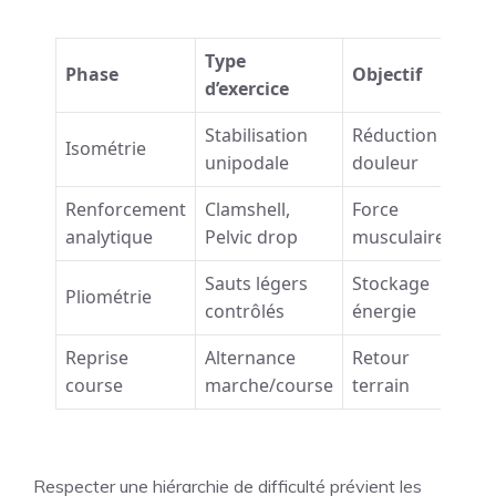
Type
Phase
Objectif
Dur
d’exercice
Stabilisation
Réduction
2 à 
Isométrie
unipodale
douleur
sem
Renforcement
Clamshell,
Force
4 à 
analytique
Pelvic drop
musculaire
sem
Sauts légers
Stockage
3 à 
Pliométrie
contrôlés
énergie
sem
Reprise
Alternance
Retour
Sel
course
marche/course
terrain
tol
Respecter une hiérarchie de difficulté prévient les